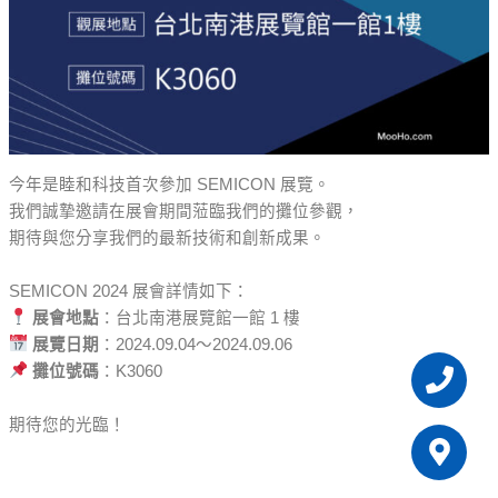
今年是睦和科技首次參加 SEMICON 展覽。
我們誠摯邀請在展會期間蒞臨我們的攤位參觀，
期待與您分享我們的最新技術和創新成果。
SEMICON 2024 展會詳情如下：
展會地點
：台北南港展覽館一館 1 樓
展覽日期
：2024.09.04～2024.09.06
Pho
Map
攤位號碼
：K3060
mark
alt
期待您的光臨！