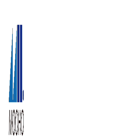
跳
至
主
要
內
容