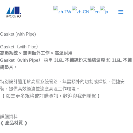
跳
至
主
要
內
Gasket (with Pipe)
容
Gasket（with Pipe）
高壓系統 × 無需額外工作 × 高溫耐用
Gasket（with Pipe）
採用
316L 不鏽鋼粉末燒結濾膜
和
316L 不鏽
鋼墊片。
特別設計適用於高壓系統管路，無需額外的切割或焊接，便捷安
裝，提供高效過濾並適應高溫工作環境。
【 如需更多規格或訂購資訊，歡迎與我們聯繫 】
詳細資料
❮ 產品材質 ❯