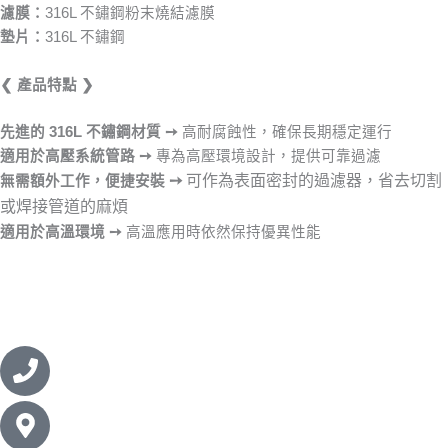
濾膜：
316L 不鏽鋼粉末燒結濾膜
墊片：
316L 不鏽鋼
❮ 產品特點 ❯
先進的 316L 不鏽鋼材質
➙
高耐腐蝕性，確保長期穩定運行
適用於高壓系統管路
➙
專為高壓環境設計，提供可靠過濾
➙
可作為表面密封的過濾器，省去切割
無需額外工作，便捷安裝
或焊接管道的麻煩
適用於高溫環境
➙
高溫應用時依然保持優異性能
Phone
Map-
marker-
alt