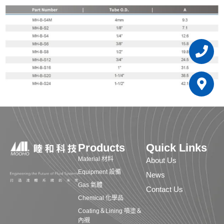
Pho
Map
mar
alt
Products
Quick Links
Material 材料
About Us
Equipment 設備
News
Gas 氣體
Contact Us
Chemical 化學品
Coating＆Lining 噴塗＆
內襯