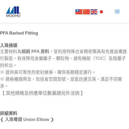
跳
至
主
要
內
PFA Barbed Fitting
容
入珠接頭
主要材料為
超純 PFA 原料
，並利用特殊合金精密模具和先進設備進
行製造，有效降低金屬離子、顆粒物、總有機碳（TOC）及陰離子
的析出。
※ 提供高可靠性的密封連接，確保長期穩定運行。
※ 規格種類齊全，包括省空間型號，並能迅速交貨，滿足不同需
求。
【 其他規格及供應單位數量請另外洽詢 】
詳細資料
❮ 入珠彎頭 Union Elbow ❯