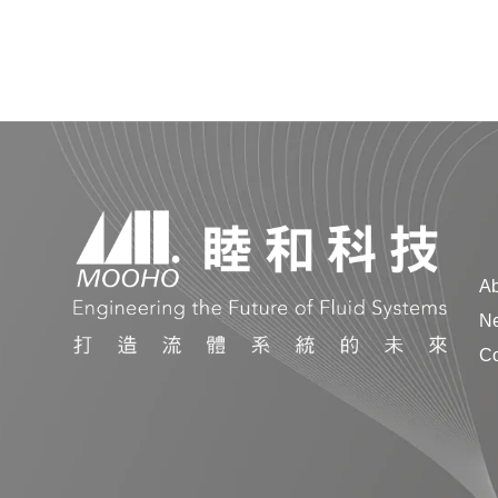
A
N
Co