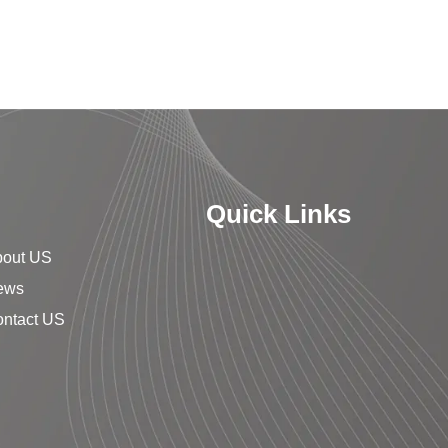
Quick Links
bout US
ews
ntact US