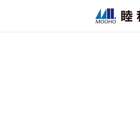
跳
至
主
要
內
容