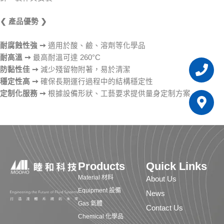
❮ 產品優勢 ❯
耐腐蝕性強
➙
適用於酸、鹼、溶劑等化學品
耐高溫
➙
最高耐溫可達 260°C
Pho
Map
防黏性佳
➙
減少殘留物附著，易於清潔
mar
穩定性高
➙
確保長期運行過程中的結構穩定性
alt
定制化服務
➙
根據設備形狀、工藝要求提供量身定制方案
Products
Quick Links
Material 材料
About Us
Equipment 設備
News
Gas 氣體
Contact Us
Chemical 化學品