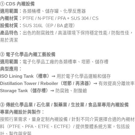
① CDS 內襯設備
適用範圍：
各類桶槽、儲存罐、化學反應器
內襯材質：
PTFE / N-PTFE / PFA + SUS 304 / CS
設備材質：
SUS 316L（EP / BA 處理）
產品特色：
出色的耐腐蝕性 / 高溫環境下保持穩定性能 / 防黏性佳，
易於清潔
② 電子化學品內襯工藝設備
適用範圍：
電子化學品工廠的各類槽車、塔節、儲存槽
典型應用：
ISO Lining Tank（槽車）
➙
用於電子化學品運輸和儲存
Distillation Tower / Reboiler（塔節 / 再沸器）
➙
有效提高分離效率
Storage Tank（儲存槽）
➙
防腐蝕、耐酸鹼
③ 傳統化學品業 / 石化業 / 製藥業 / 生技業 / 食品業專用內襯設備
專業內襯設計與製作：
按照行業需求，量身定制內襯設備 / 針對不同介質選擇合適的內襯材
料（PTFE、PFA、ETFE、ECTFE）/ 提供整體系統方案，包括設
計、製作與安裝