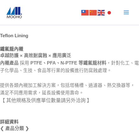
跳
至
主
要
內
Teflon Lining
容
鐵氟龍內襯
卓越防護 × 高效耐腐蝕 × 應用廣泛
內襯產品
採用
PTFE、PFA、N-PTFE 等鐵氟龍材料
，針對化工、電
子化學品、生技、食品等行業的設備進行防腐蝕處理。
提供各類內襯加工解決方案，包括塔桶槽、過濾器、熱交換器等，
滿足不同應用需求，延長設備使用壽命。
【 其他規格及供應單位數量請另外洽詢 】
詳細資料
❮ 產品分類 ❯